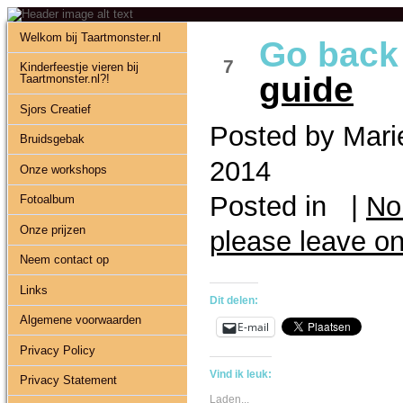
Welkom bij Taartmonster.nl
Go back
OKT 14
7
Kinderfeestje vieren bij
guide
Taartmonster.nl?!
Sjors Creatief
Posted by Marie
Bruidsgebak
2014
Onze workshops
Posted in |
No
Fotoalbum
Onze prijzen
please leave o
Neem contact op
Links
Dit delen:
Algemene voorwaarden
E-mail
Privacy Policy
Vind ik leuk:
Privacy Statement
Laden...