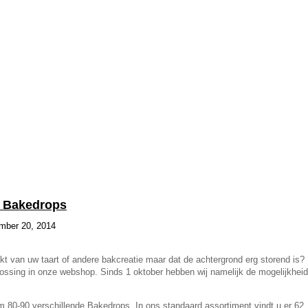
t Bakedrops
ember 20, 2014
kt van uw taart of andere bakcreatie maar dat de achtergrond erg storend is?
lossing in onze webshop. Sinds 1 oktober hebben wij namelijk de mogelijkhei
im 80-90 verschillende Bakedrops. In ons standaard assortiment vindt u er 62.