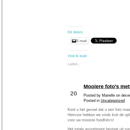
Dit delen:
E-mail
Vind ik leuk:
Laden...
Mooiere foto’s me
DEC 14
20
Posted by Marielle on dec
Posted in
Uncategorized
Kent u het gevoel dat u een foto maa
Hiervoor hebben we sinds kort dé op
voor uw mooiste foodfoto’s!
Het totale assortiment bestaat uit ru