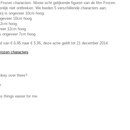
 Frozen characters. Mooie echt gelijkende figuren van de film Frozen.
enlijk niet ontbreken. We bieden 5 verschillende characters aan;
zij is ongeveer 10cm hoog.
ongeveer 10cm hoog.
 12cm hoog.
eveer 12cm hoog.
j is ongeveer 7cm hoog.
sd van € 6,95 naar € 5,95, deze actie geldt tot 21 december 2014.
rozen characters
nkey over there?
?
 things easier for me.