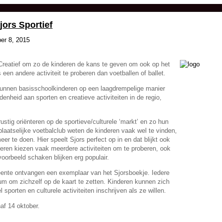
jors Sportief
ber 8, 2015
Creatief om zo de kinderen de kans te geven om ook op
het
en andere activiteit te proberen dan voetballen of ballet.
 kunnen basisschoolkinderen op een laagdrempelige manier
nheid aan sporten en creatieve activiteiten in de regio,
ustig oriënteren op de sportieve/culturele ‘markt’ en zo hun
laatselijke voetbalclub weten de kinderen vaak wel te vinden,
er te doen. Hier speelt Sjors perfect op in en dat blijkt ook
inderen kiezen vaak meerdere activiteiten om te proberen, ook
voorbeeld schaken blijken erg populair.
eente ontvangen een exemplaar van het Sjorsboekje. Iedere
ium om zichzelf op de kaart te zetten. Kinderen kunnen zich
 sporten en culturele activiteiten inschrijven als ze willen.
naf 14 oktober.