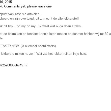
 16, 2015
No Comments yet, please leave one
ooppunt van Tast Me artikelen.
eerd en zijn overtuigd, dit zijn echt de allerlekkerste!!
ijl ik dit typ… oh my oh my…ik weet wat ik ga doen straks.
met de bakmixen en fondant kennis laten maken en daarom hebben wij tot 30 ap
Me.
s: TASTYNEW. (ja allemaal hoofdletters)
lekkerste mixen nu zelf! Wat zal het lekker ruiken in je huis.