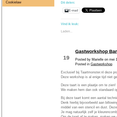
Cookielaw
Dit delen:
E-mail
Vind ik leuk:
Laden...
Gastworkshop Baro
MEI 15
19
Posted by Marielle on mei 
Posted in
Gastworkshop
Exclusief bij Taartmonster.nl deze 
Deze workshop is al enige tijd niet g
Deze taart is een plaatje om te zien!
We maken hem dan ook standaard op 
Bij deze taart komt een aantal techni
Denk hierbij bijvoorbeeld aan billowi
middel van een stencil en dust. Deze
Je mag natuurlijk zelf je kleurencomb
Om de taart af te maken, maken we e