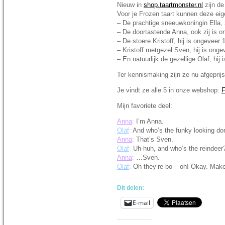
Nieuw in
shop.taartmonster.nl
zijn de
Voor je Frozen taart kunnen deze eig
– De prachtige sneeuwkoningin Ella, 
– De doortastende Anna, ook zij is 
– De stoere Kristoff, hij is ongeveer
– Kristoff metgezel Sven, hij is ong
– En natuurlijk de gezellige Olaf, hi
Ter kennismaking zijn ze nu afgeprij
Je vindt ze alle 5 in onze webshop:
F
Mijn favoriete deel:
Anna
:
I’m Anna.
Olaf
:
And who’s the funky looking do
Anna
:
That’s Sven.
Olaf
:
Uh-huh, and who’s the reindeer
Anna
:
…Sven.
Olaf
:
Oh they’re bo – oh! Okay. Makes
Dit delen:
E-mail