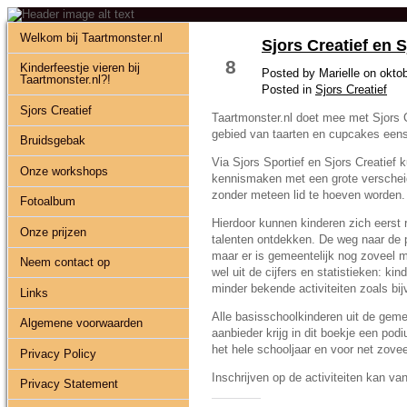
Welkom bij Taartmonster.nl
Sjors Creatief en S
OKT 15
8
Kinderfeestje vieren bij
Posted by Marielle on okto
Taartmonster.nl?!
Posted in
Sjors Creatief
Sjors Creatief
Taartmonster.nl doet mee met Sjors 
gebied van taarten en cupcakes eens e
Bruidsgebak
Via Sjors Sportief en Sjors Creatief
Onze workshops
kennismaken met een grote verscheide
zonder meteen lid te hoeven worden.
Fotoalbum
Hierdoor kunnen kinderen zich eerst r
Onze prijzen
talenten ontdekken. De weg naar de p
maar er is gemeentelijk nog zoveel me
Neem contact op
wel uit de cijfers en statistieken: k
minder bekende activiteiten zoals bij
Links
Alle basisschoolkinderen uit de gem
Algemene voorwaarden
aanbieder krijg in dit boekje een pod
het hele schooljaar en voor net zoveel
Privacy Policy
Inschrijven op de activiteiten kan va
Privacy Statement