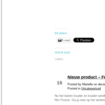
Dit delen:
E-mail
Vind ik leuk:
Laden...
Nieuw product – F
DEC 14
16
Posted by Marielle on dec
Posted in
Uncategorized
Nu het buiten kouder en kouder wordt 
film Frozen. Ga jij mee op het winter