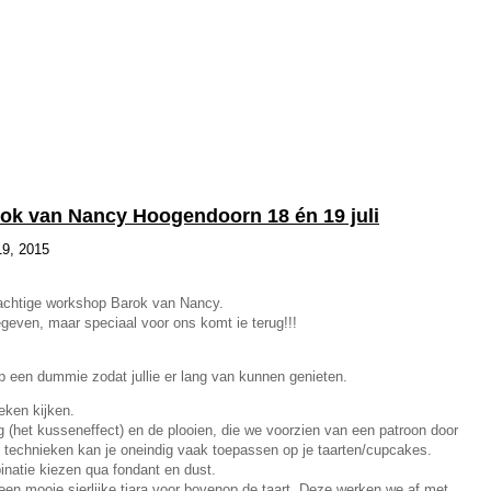
k van Nancy Hoogendoorn 18 én 19 juli
19, 2015
prachtige workshop Barok van Nancy.
egeven, maar speciaal voor ons komt ie terug!!!
een dummie zodat jullie er lang van kunnen genieten.
eken kijken.
ng (het kusseneffect) en de plooien, die we voorzien van een patroon door
 technieken kan je oneindig vaak toepassen op je taarten/cupcakes.
inatie kiezen qua fondant en dust.
en mooie sierlijke tiara voor bovenop de taart. Deze werken we af met