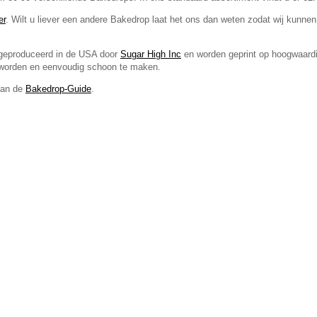
er
. Wilt u liever een andere Bakedrop laat het ons dan weten zodat wij kunnen 
geproduceerd in de USA door
Sugar High Inc
en worden geprint op
hoogwaardi
 worden en eenvoudig schoon te maken.
dan de
Bakedrop-Guide
.